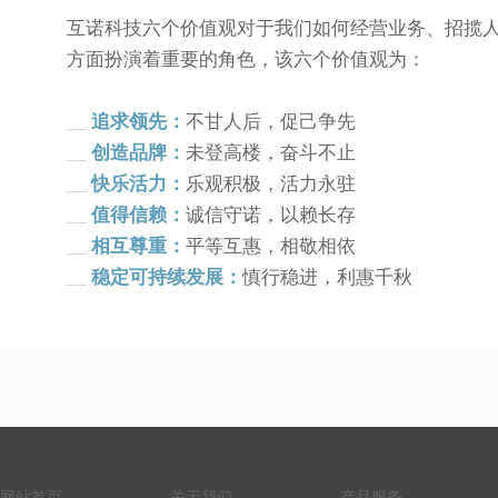
互诺科技六个价值观对于我们如何经营业务、招揽
方面扮演着重要的角色，该六个价值观为：
__
追求领先：
不甘人后，促己争先
__
创造品牌：
未登高楼，奋斗不止
__
快乐活力：
乐观积极，活力永驻
__
值得信赖：
诚信守诺，以赖长存
__
相互尊重：
平等互惠，相敬相依
__
稳定可持续发展：
慎行稳进，利惠千秋
网站首页
关于我们
产品服务